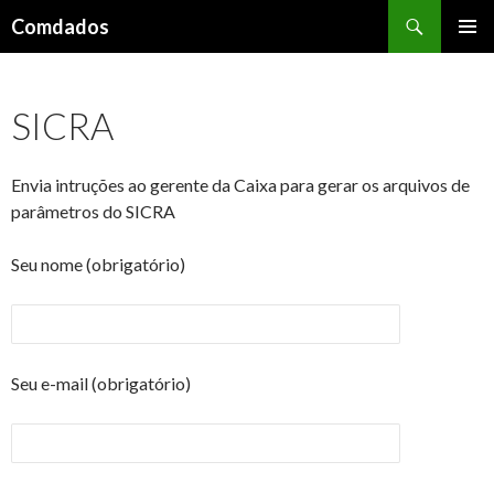
Pesquisar
Comdados
PULAR
MENU
PARA
PRINCI
O
SICRA
CONTEÚDO
Envia intruções ao gerente da Caixa para gerar os arquivos de
parâmetros do SICRA
Seu nome (obrigatório)
Seu e-mail (obrigatório)